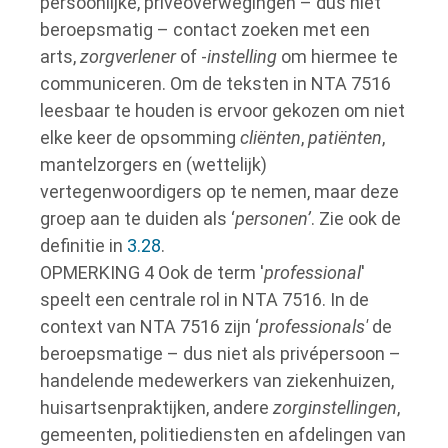
persoonlijke, privéoverwegingen – dus niet
beroepsmatig – contact zoeken met een
arts,
zorgverlener
of -
instelling
om hiermee te
communiceren.
Om de teksten in NTA 7516
leesbaar te houden is ervoor gekozen om niet
elke keer de opsomming
cliënten
,
patiënten
,
mantelzorgers en (wettelijk)
vertegenwoordigers op te nemen, maar deze
groep aan te duiden als ‘
personen’
.
Zie ook de
definitie in
3.28
.
OPMERKING 4
Ook de term '
professional
'
speelt een centrale rol in NTA 7516.
In de
context van NTA 7516 zijn ‘
professionals'
de
beroepsmatige – dus niet als privépersoon –
handelende medewerkers van ziekenhuizen,
huisartsenpraktijken, andere
zorginstellingen
,
gemeenten, politiediensten en afdelingen van