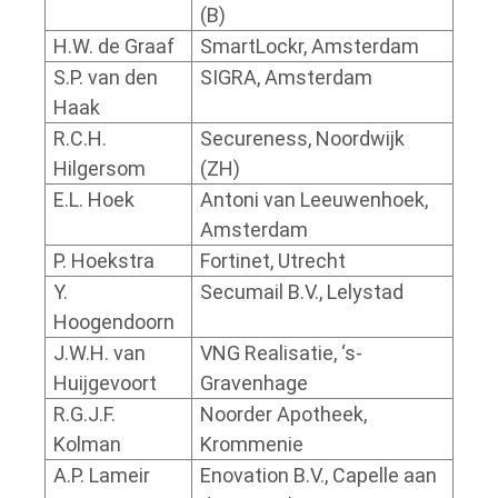
(B)
H.W. de Graaf
SmartLockr, Amsterdam
S.P. van den
SIGRA, Amsterdam
Haak
R.C.H.
Secureness, Noordwijk
Hilgersom
(ZH)
E.L. Hoek
Antoni van Leeuwenhoek,
Amsterdam
P. Hoekstra
Fortinet, Utrecht
Y.
Secumail B.V., Lelystad
Hoogendoorn
J.W.H. van
VNG Realisatie, ‘s-
Huijgevoort
Gravenhage
R.G.J.F.
Noorder Apotheek,
Kolman
Krommenie
A.P. Lameir
Enovation B.V., Capelle aan