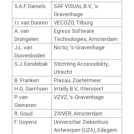
S.A.F. Daniels
SAF VISUAL B.V., ‘s-
Gravenhage
I.I. van Dooren
VECOZO, Tilburg
A. van
Egress Software
Drongelen
Technologies, Amsterdam
J.L. van
Nictiz, ‘s-Gravenhage
Duivenboden
S.J. Eendebak
Stichting Accessibility,
Utrecht
B. Franken
Piasau, Zoetermeer
H.G. Garritsen
Intelly B.V., Ittervoort
P. van
VZVZ, ‘s-Gravenhage
Gemeren
R. Goud
ZIVVER, Amsterdam
F. Goyens
Universitair Ziekenhuis
Antwerpen (UZA), Edegem