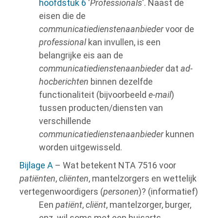
hoofdstuk 6
'
Professionals
'. Naast de
eisen die de
communicatiedienstenaanbieder
voor de
professional
kan invullen, is een
belangrijke eis aan de
communicatiedienstenaanbieder
dat
ad-
hocberichten
binnen dezelfde
functionaliteit (bijvoorbeeld
e-mail
)
tussen producten/diensten van
verschillende
communicatiedienstenaanbieder
kunnen
worden uitgewisseld.
Bijlage A
– Wat betekent NTA 7516 voor
patiënten
,
cliënten
, mantelzorgers en wettelijk
vertegenwoordigers (
personen
)? (informatief)
Een
patiënt
,
cliënt
, mantelzorger, burger,
enz. wil soms met een huisarts,