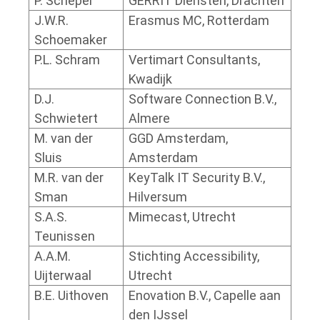
P. Scheper
GERRIT Diensten, Drachten
J.W.R.
Erasmus MC, Rotterdam
Schoemaker
P.L. Schram
Vertimart Consultants,
Kwadijk
D.J.
Software Connection B.V.,
Schwietert
Almere
M. van der
GGD Amsterdam,
Sluis
Amsterdam
M.R. van der
KeyTalk IT Security B.V.,
Sman
Hilversum
S.A.S.
Mimecast, Utrecht
Teunissen
A.A.M.
Stichting Accessibility,
Uijterwaal
Utrecht
B.E. Uithoven
Enovation B.V., Capelle aan
den IJssel