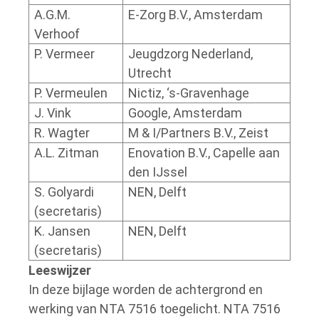
A.G.M.
E-Zorg B.V., Amsterdam
Verhoof
P. Vermeer
Jeugdzorg Nederland,
Utrecht
P. Vermeulen
Nictiz, ‘s-Gravenhage
J. Vink
Google, Amsterdam
R. Wagter
M & I/Partners B.V., Zeist
A.L. Zitman
Enovation B.V., Capelle aan
den IJssel
S. Golyardi
NEN, Delft
(secretaris)
K. Jansen
NEN, Delft
(secretaris)
Leeswijzer
In deze bijlage worden de achtergrond en
werking van NTA 7516 toegelicht. NTA 7516