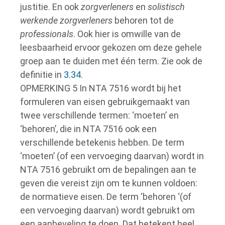
justitie.
En ook
zorgverleners
en
solistisch
werkende zorgverleners
behoren tot de
professionals
.
Ook hier is omwille van de
leesbaarheid ervoor gekozen om deze gehele
groep aan te duiden met één term.
Zie ook de
definitie in
3.34
.
OPMERKING 5
In NTA 7516 wordt bij het
formuleren van eisen gebruikgemaakt van
twee verschillende termen: ‘moeten’ en
‘behoren’, die in NTA 7516 ook een
verschillende betekenis hebben.
De term
‘moeten’ (of een vervoeging daarvan) wordt in
NTA 7516 gebruikt om de bepalingen aan te
geven die vereist zijn om te kunnen voldoen:
de normatieve eisen.
De term ‘behoren ‘(of
een vervoeging daarvan) wordt gebruikt om
een aanbeveling te doen.
Dat betekent heel