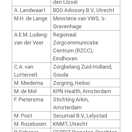
den IJssel
A. Landwaart
BDO Advisory B.V., Utrecht
M.H. de Lange
Ministerie van VWS, ‘s-
Gravenhage
A.E.M. Ludwig-
Regionaal
van der Veer
Zorgcommunicatie
Centrum (RZCC),
Eindhoven
C.A. van
Zorgbelang Zuid-Holland,
Luttervelt
Gouda
M. Miedema
Zorgring, Heiloo
M. de Mol
KPN Health, Amsterdam
F. Pietersma
Stichting Arkin,
Amsterdam
M. Post
Secumail B.V., Lelystad
M. Rozeboom
KNMT, Utrecht