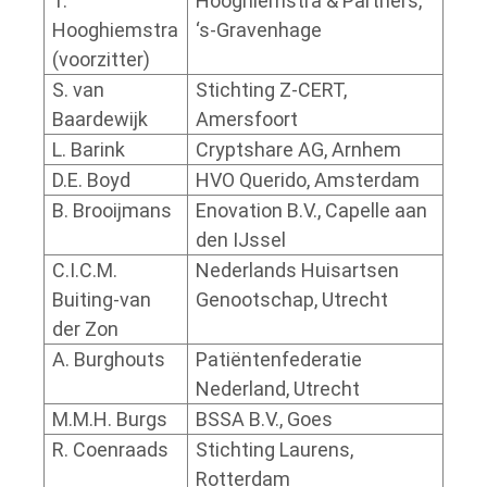
T.
Hooghiemstra & Partners,
Hooghiemstra
‘s-Gravenhage
(voorzitter)
S. van
Stichting Z-CERT,
Baardewijk
Amersfoort
L. Barink
Cryptshare AG, Arnhem
D.E. Boyd
HVO Querido, Amsterdam
B. Brooijmans
Enovation B.V., Capelle aan
den IJssel
C.I.C.M.
Nederlands Huisartsen
Buiting-van
Genootschap, Utrecht
der Zon
A. Burghouts
Patiëntenfederatie
Nederland, Utrecht
M.M.H. Burgs
BSSA B.V., Goes
R. Coenraads
Stichting Laurens,
Rotterdam