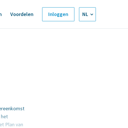
n
Voordelen
Inloggen
NL
EN
vereenkomst
 het
et Plan van