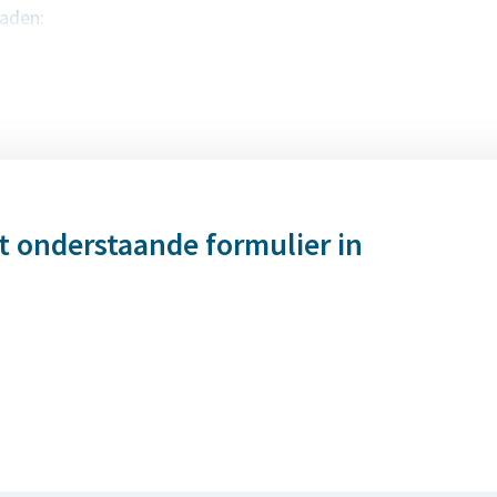
aden:
ronder geen inschrijfformulier verschijnt, neem dan contact 
 (015) 2 690 391.
t onderstaande formulier in