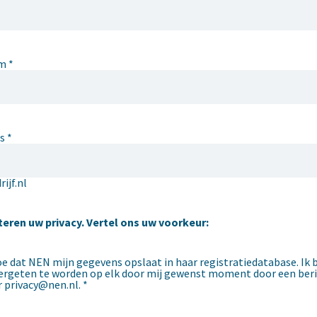
am
*
s
*
jf.nl
teren uw privacy. Vertel ons uw voorkeur:
toe dat NEN mijn gegevens opslaat in haar registratiedatabase. Ik
ergeten te worden op elk door mij gewenst moment door een beri
 privacy@nen.nl. *