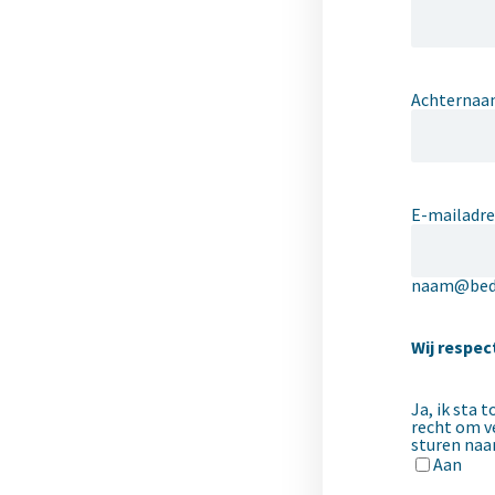
Achterna
E-mailadre
naam@bedri
Wij respec
Ja, ik sta 
recht om v
sturen naar
Aan