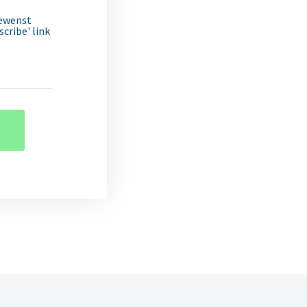
gewenst
cribe' link