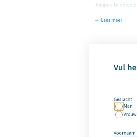
Aanpak te downlo
Let op: indien hie
Lees meer
klantenservice via
Vul he
Geslacht
Man
Vrouw
Voornaam