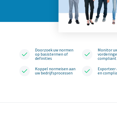
Doorzoek uw normen
Monitor u
op basistermen of
vordering
definities
compliant
Koppel normeisen aan
Exporteer
uw bedrijfsprocessen
en complia