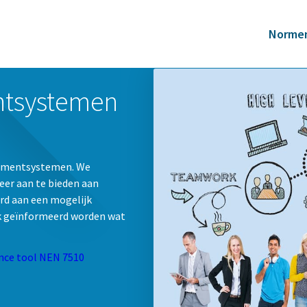
Norme
tsystemen
gementsystemen. We
er aan te bieden aan
ard aan een mogelijk
jk geïnformeerd worden wat
nce tool NEN 7510