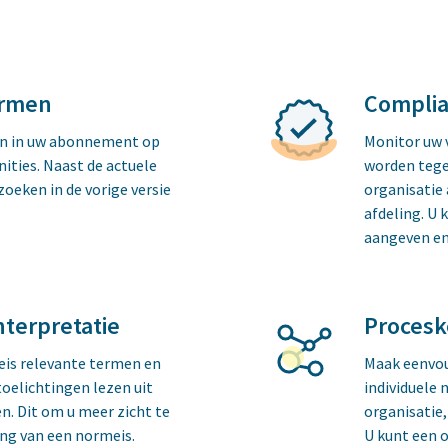
ormen
Compli
n in uw abonnement op
Monitor uw 
nities. Naast de actuele
worden tege
oeken in de vorige versie
organisatie 
afdeling. U 
aangeven en
nterpretatie
Procesk
eis relevante termen en
Maak eenvou
 toelichtingen lezen uit
individuele
. Dit om u meer zicht te
organisatie,
ng van een normeis.
U kunt een o