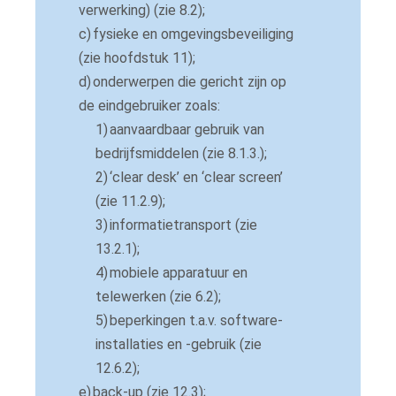
verwerking) (zie 8.2);
c)
fysieke en omgevingsbeveiliging
(zie hoofdstuk 11);
d)
onderwerpen die gericht zijn op
de eindgebruiker zoals:
1)
aanvaardbaar gebruik van
bedrijfsmiddelen (zie 8.1.3.
);
2)
‘clear desk’ en ‘clear screen’
(zie 11.2.9);
3)
informatietransport (zie
13.2.1);
4)
mobiele apparatuur en
telewerken (zie 6.2);
5)
beperkingen t.
a.
v.
software-
installaties en -gebruik (zie
12.6.2);
e)
back-up (zie 12.3);