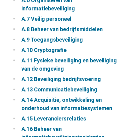
A.6
Organiseren van
informatiebeveiliging
A.7
Veilig personeel
A.8
Beheer van bedrijfsmiddelen
A.9
Toegangsbeveiliging
A.10
Cryptografie
A.11
Fysieke beveiliging en beveiliging
van de omgeving
A.12
Beveiliging bedrijfsvoering
A.13
Communicatiebeveiliging
A.14
Acquisitie, ontwikkeling en
onderhoud van informatiesystemen
A.15
Leveranciersrelaties
A.16
Beheer van