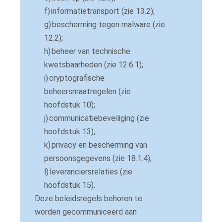
f)
informatietransport (zie 13.2);
g)
bescherming tegen malware (zie
12.2);
h)
beheer van technische
kwetsbaarheden (zie 12.6.1);
i)
cryptografische
beheersmaatregelen (zie
hoofdstuk 10);
j)
communicatiebeveiliging (zie
hoofdstuk 13);
k)
privacy en bescherming van
persoonsgegevens (zie 18.1.4);
l)
leveranciersrelaties (zie
hoofdstuk 15).
Deze beleidsregels behoren te
worden gecommuniceerd aan