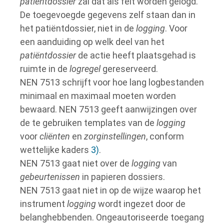
patiëntdossier
zal dat als feit worden gelogd.
De toegevoegde gegevens zelf staan dan in
het patiëntdossier, niet in de
logging
. Voor
een aanduiding op welk deel van het
patiëntdossier
de actie heeft plaatsgehad is
ruimte in de
logregel
gereserveerd.
NEN 7513 schrijft voor hoe lang logbestanden
minimaal en maximaal moeten worden
bewaard. NEN 7513 geeft aanwijzingen over
de te gebruiken templates van de
logging
voor
cliënten
en
zorginstellingen
, conform
wettelijke kaders
3)
.
NEN 7513 gaat niet over de
logging
van
gebeurtenissen
in papieren dossiers.
NEN 7513 gaat niet in op de wijze waarop het
instrument
logging
wordt ingezet door de
belanghebbenden. Ongeautoriseerde toegang